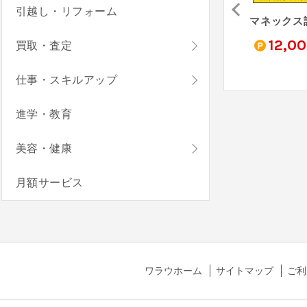
引越し・リフォーム
omo
THEO [テオ]
オルタナバンク【証券会社運営】初回投資完了（10万円以上）
0
6,000
10,300
12,0
買取・査定
pt
pt
pt
仕事・スキルアップ
進学・教育
美容・健康
月額サービス
ワラウホーム
サイトマップ
ご利