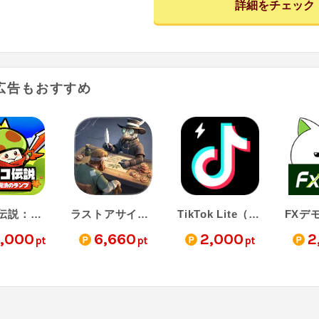
詳細をチェック
広告もおすすめ
キノコ伝説：勇者と魔法のランプ（StepUp）
ラストアサイラム：プレイグ（StepUp）
TikTok Lite（StepUp）
,000
6,660
2,000
2
pt
pt
pt