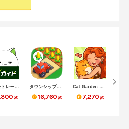
FXデモトレードでバーチャル投資ゲーム-FX初心者ガイド（StepUp）
タウンシップ（StepUp）
Cat Garden Merge（StepUp）
,300
16,760
7,270
2
pt
pt
pt