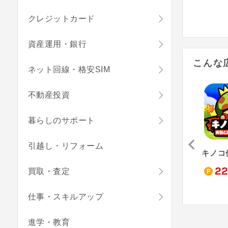
クレジットカード
資産運用・銀行
こんな
ネット回線・格安SIM
不動産投資
暮らしのサポート
引越し・リフォーム
FXデモトレードでバーチャル投資ゲーム-FX初心者ガイド（StepUp）
タウンシップ（StepUp）
Cat Garden Merge（StepUp）
,300
16,760
7,270
22
買取・査定
pt
pt
pt
仕事・スキルアップ
進学・教育