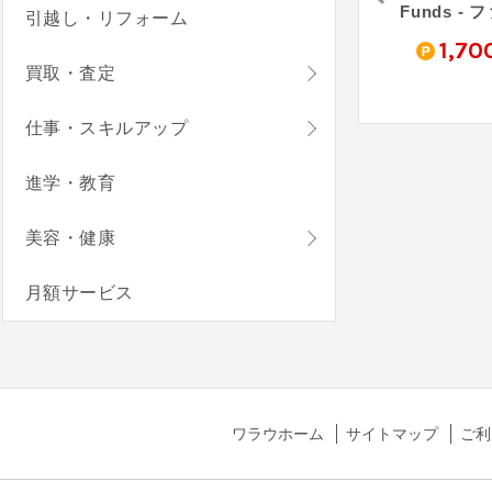
arm
Funds - ファンズ（30万円投資）
LENDEX - レンデックス
引越し・リフォーム
0
16,100
1,500
1,70
pt
pt
pt
買取・査定
仕事・スキルアップ
進学・教育
美容・健康
月額サービス
ワラウホーム
サイトマップ
ご利