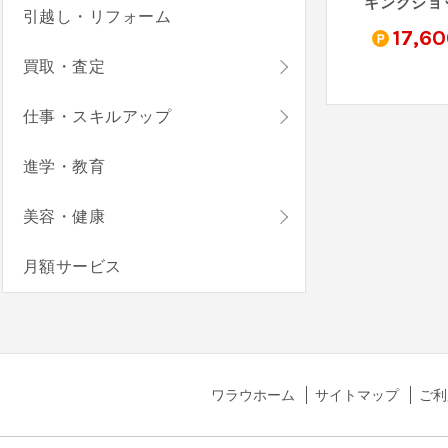
ホワイトアウト・サバイバル（StepUp）
ボクと惑星農園（レベル14到達）
ぐっすリン-快眠音でリラックス！癒しの音で自然な睡眠-（メールアドレス登録完了）
引越し・リフォーム
0
200
130
17,6
pt
pt
pt
買取・査定
仕事・スキルアップ
進学・教育
美容・健康
月額サービス
ワラウホーム
サイトマップ
ご利