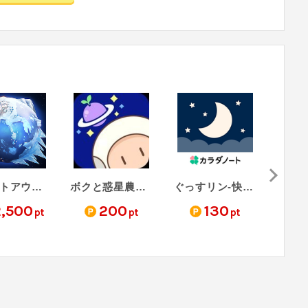
ホワイトアウト・サバイバル（StepUp）
ボクと惑星農園（レベル14到達）
ぐっすリン-快眠音でリラックス！癒しの音で自然な睡眠-（メールアドレス登録完了）
2,500
200
130
1
pt
pt
pt