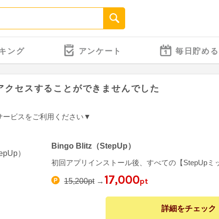
キング
アンケート
毎日貯める
アクセスすることができませんでした
サービスをご利用ください▼
Bingo Blitz（StepUp）
初回アプリインストール後、すべての【StepUp
17,000
pt
15,200pt
→
詳細をチェック