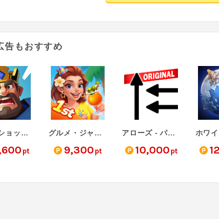
広告もおすすめ
キングショット（StepUp）
グルメ・ジャーニー（StepUp）
アローズ - パズルエスケープ (Arrows)（StepUp）
,600
9,300
10,000
1
pt
pt
pt