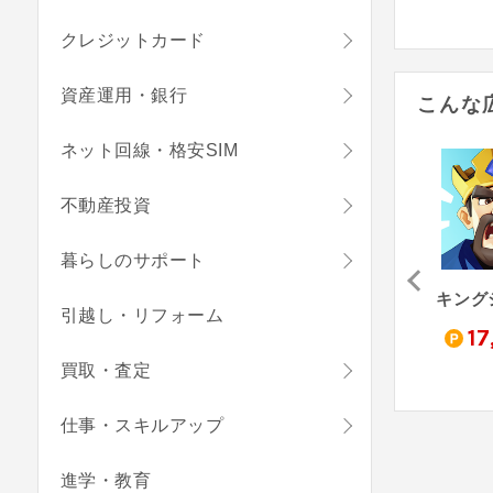
クレジットカード
資産運用・銀行
こんな
ネット回線・格安SIM
不動産投資
暮らしのサポート
ホワイトアウト・サバイバル（StepUp）
ボクと惑星農園（レベル14到達）
ぐっすリン-快眠音でリラックス！癒しの音で自然な睡眠-（メールアドレス登録完了）
引越し・リフォーム
,500
200
130
17
pt
pt
pt
買取・査定
仕事・スキルアップ
進学・教育