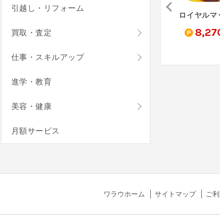
引越し・リフォーム
TikTok Lite（StepUp）
FXデモトレードでバーチャル投資ゲーム-FX初心者ガイド（StepUp）
タウンシップ（StepUp）
0
2,300
16,760
8,27
買取・査定
pt
pt
pt
仕事・スキルアップ
進学・教育
美容・健康
月額サービス
ワラウホーム
サイトマップ
ご利