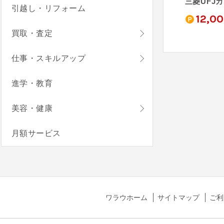
三井住友カード ゴールド（NL）
JCBカード S
au PAY カード
三菱UFJ
引越し・リフォーム
0
4,000
3,000
12,0
pt
pt
pt
買取・査定
仕事・スキルアップ
進学・教育
美容・健康
月額サービス
ワラウホーム
サイトマップ
ご利