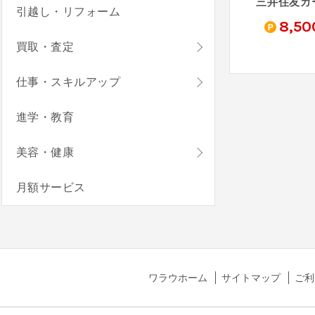
三井住友カード ゴールド（NL）
JCBカード S
au PAY カード
引越し・リフォーム
0
4,000
3,000
8,50
pt
pt
pt
買取・査定
仕事・スキルアップ
進学・教育
美容・健康
月額サービス
ワラウホーム
サイトマップ
ご利