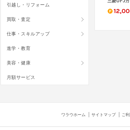
三井住友カード ゴールド（NL）
JCBカード S
au PAY カード
三菱UFJ
引越し・リフォーム
0
4,000
3,000
12,0
pt
pt
pt
買取・査定
仕事・スキルアップ
進学・教育
美容・健康
月額サービス
ワラウホーム
サイトマップ
ご利