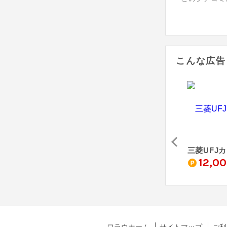
こんな広告
三井住友カード ゴールド（NL）
JCBカード S
au PAY カード
三菱UFJ
0
4,000
3,000
12,0
pt
pt
pt