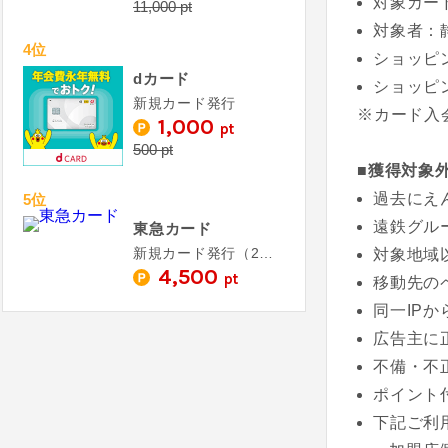
対象カー
11,000 pt
対象者：
4位
ショッピ
dカード
ショッピン
新規カード発行
※カード入
1,000
pt
500 pt
■獲得対象
過去にえ
5位
遠鉄グル
東急カード
新規カード発行（2ヵ月以内に3,000円以上利用）
対象地域
4,500
pt
移動先の
同一IP
広告主に
不備・不
ポイント
下記ご利