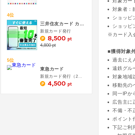
対象カー
対象者：
4位
ショッピ
三井住友カード カードレス
ショッピン
新規カード発行
※カード入
8,500
pt
4,800 pt
■獲得対象
過去にえ
5位
遠鉄グル
東急カード
新規カード発行（2ヵ月以内に3,000円以上利用）
対象地域
4,500
pt
移動先の
同一IP
広告主に
不備・不
ポイント
下記ご利