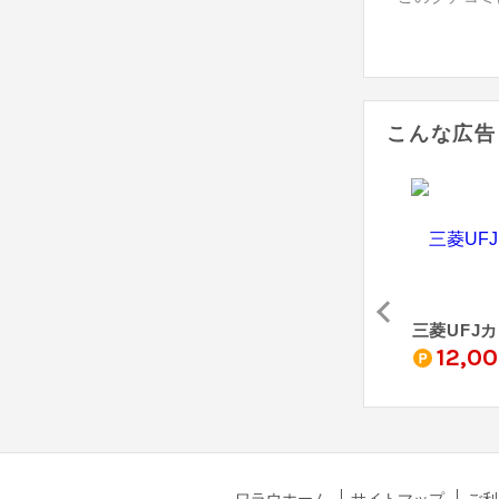
こんな広告
ド
三井住友カード ゴールド（NL）
JCBカード S
三菱UFJ
0
10,100
4,000
12,0
pt
pt
pt