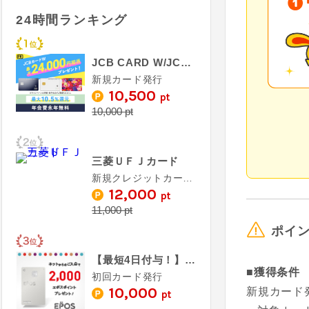
24時間ランキング
JCB CARD W/JCB CARD W plus L
新規カード発行
10,500
pt
10,000 pt
三菱ＵＦＪカード
新規クレジットカード発行完了（カード受取必須）
12,000
pt
11,000 pt
ポイ
【最短4日付与！】エポスカード
■獲得条件
初回カード発行
10,000
新規カード発
pt