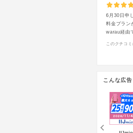
6月30日申
料金プラン
warau経
このクチコミ
こんな広告
BB.exciteモバイル（Fitプラン）
trifa - トリファ
だれでもモバイル
IIJmio