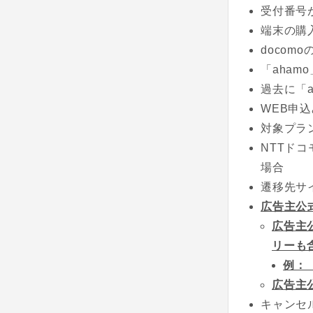
受付番号
端末の購
docom
「aham
過去に「
WEB申
対象プラ
NTTド
場合
遷移先サ
広告主公
広告主
リーも
例：
広告主
キャンセ