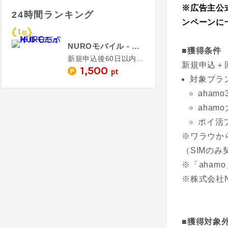
※広告主公
24時間ランキング
ンペーンに
NUROモバイル - ニューロモバイル
■獲得条件
新規申込後60日以内の利用開始完了
新規申込＋
1,500
pt
対象プラ
ahamo
aham
ポイ活
※ワラウか
（SIMのみ
※「aha
※株式会社
■獲得対象