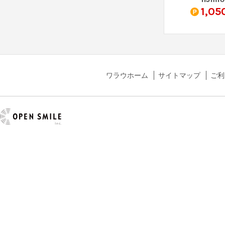
5
4,000
1,05
pt
%
pt
ワラウホーム
サイトマップ
ご利