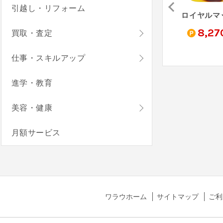
引越し・リフォーム
我が天下（StepUp）
ペタペタペンギン団（StepUp）
ミステリータウン：マージゲーム - Mystery Town（StepUp）
0
14,520
10,510
8,27
買取・査定
pt
pt
pt
仕事・スキルアップ
進学・教育
美容・健康
月額サービス
ワラウホーム
サイトマップ
ご利