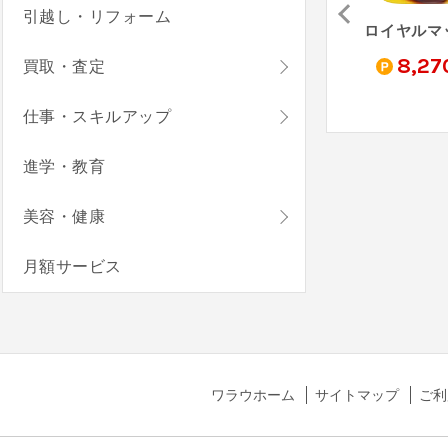
引越し・リフォーム
FXデモトレードでバーチャル投資ゲーム-FX初心者ガイド（StepUp）
タウンシップ（StepUp）
Cat Garden Merge（StepUp）
0
16,760
7,270
8,27
買取・査定
pt
pt
pt
仕事・スキルアップ
進学・教育
美容・健康
月額サービス
ワラウホーム
サイトマップ
ご利