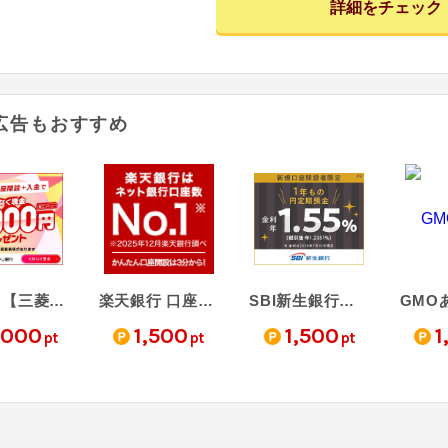
詳細をチェック
広告もおすすめ
【PR】【三菱ＵＦＪ銀行】普通預金口座開設
楽天銀行 口座開設
SBI新生銀行（口座開設）
,000
1,500
1,500
1
pt
pt
pt