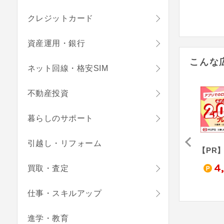
クレジットカード
資産運用・銀行
こんな
ネット回線・格安SIM
不動産投資
暮らしのサポート
引越し・リフォーム
ドコモSMTBネット銀行（法人口座開設）《旧：住信SBIネット銀行》
【三井住友銀行】法人ネット口座 Trunk
【PR】【親権者さまの代理申込専用】三菱ＵＦＪ銀行 お子さま用口座
,800
4,000
4,000
4
買取・査定
pt
pt
pt
仕事・スキルアップ
進学・教育