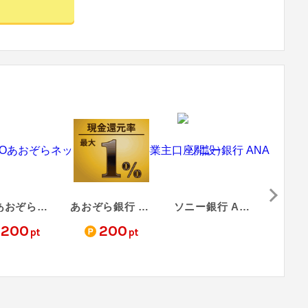
GMOあおぞらネット銀行（個人事業主口座開設）
あおぞら銀行 あおぞらキャッシュカード・プラス
ソニー銀行 ANAマイレージクラブ / Sony Bank WALLET(Visaデビットカード)
,200
200
4
pt
pt