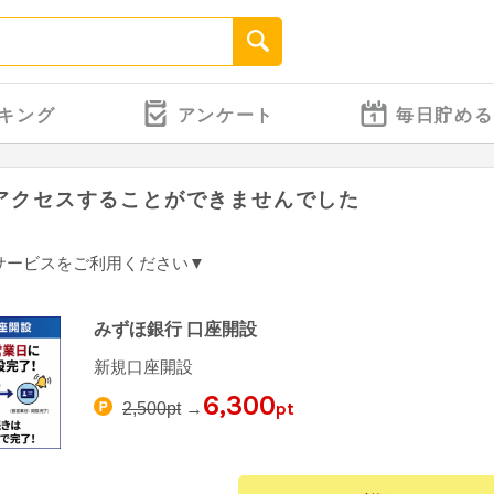
キング
アンケート
毎日貯める
アクセスすることができませんでした
サービスをご利用ください▼
みずほ銀行 口座開設
新規口座開設
6,300
pt
2,500pt
→