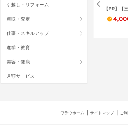
引越し・リフォーム
ドコモSMTBネット銀行（法人口座開設）《旧：住信SBIネット銀行》
【三井住友銀行】法人ネット口座 Trunk
【PR】【親権者さまの代理申込専用】三菱ＵＦＪ銀行 お子さま用口座
0
4,000
4,000
4,00
買取・査定
pt
pt
pt
仕事・スキルアップ
進学・教育
美容・健康
月額サービス
ワラウホーム
サイトマップ
ご利