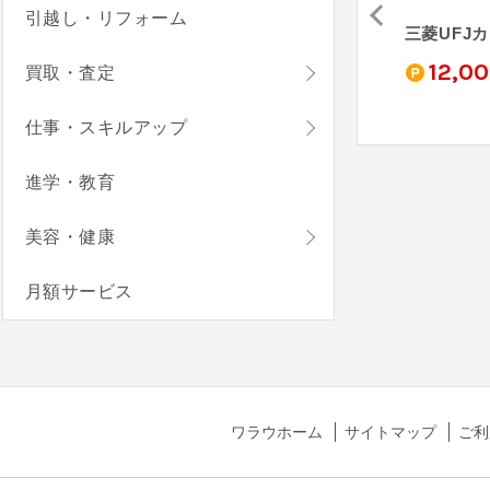
引越し・リフォーム
三井住友カード ゴールド（NL）
dカード
JCBカード S
三菱UFJ
0
1,000
5,000
12,0
買取・査定
pt
pt
pt
仕事・スキルアップ
進学・教育
美容・健康
月額サービス
ワラウホーム
サイトマップ
ご利