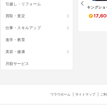
引越し・リフォーム
ぐっすリン-快眠音でリラックス！癒しの音で自然な睡眠-（メールアドレス登録完了）
スネーククラッシュ - Snake Calsh（StepUp）
Coin sort & Merge Master（ターゲット150クリア）
460
200
17,6
買取・査定
pt
pt
pt
仕事・スキルアップ
進学・教育
美容・健康
月額サービス
ワラウホーム
サイトマップ
ご利