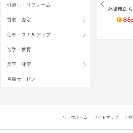
引越し・リフォーム
Pococha（初心者限定！チュートリアルミッション全クリア後にコインをすべて受け取る）
マネーフォワードME（3口座連携完了）
クラシル（お試し無料会員登録）
0
450
185
35
買取・査定
pt
pt
pt
仕事・スキルアップ
進学・教育
美容・健康
月額サービス
ワラウホーム
サイトマップ
ご利