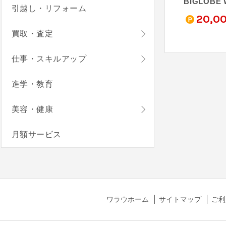
ベル
RakuRaku 売り切れごめん！ Wi-Fi
クラウドWi-Fi
引越し・リフォーム
0
5,600
800
20,0
pt
pt
pt
買取・査定
仕事・スキルアップ
進学・教育
美容・健康
月額サービス
ワラウホーム
サイトマップ
ご利