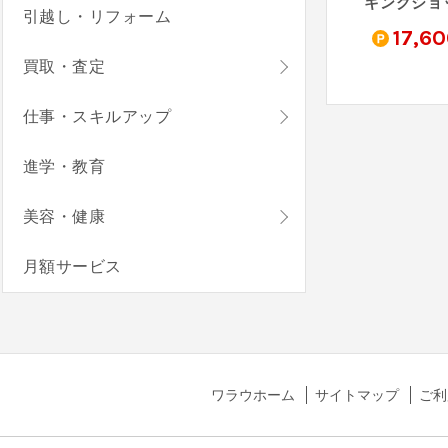
Bingo Blitz（StepUp）
ボクと惑星農園（レベル14到達）
ぐっすリン-快眠音でリラックス！癒しの音で自然な睡眠-（メールアドレス登録完了）
引越し・リフォーム
0
200
130
17,6
pt
pt
pt
買取・査定
仕事・スキルアップ
進学・教育
美容・健康
月額サービス
ワラウホーム
サイトマップ
ご利