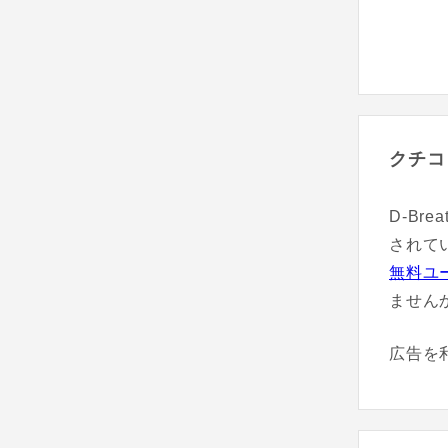
クチコ
D-Br
されて
無料ユ
ません
広告を