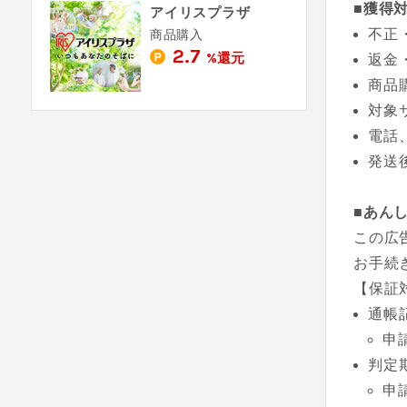
■獲得
アイリスプラザ
不正
商品購入
2.7
%還元
返金
商品
対象
電話
発送
■あん
この広
お手続
【保証
通帳
申
判定
申