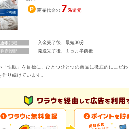
7
%
商品代金の
還元
入金完了後、最短30分
通帳記載
発送完了後、１ヵ月半前後
判定期間
い「快眠」を目標に、ひとつひとつの商品に徹底的にこだわ
を作り続けています。