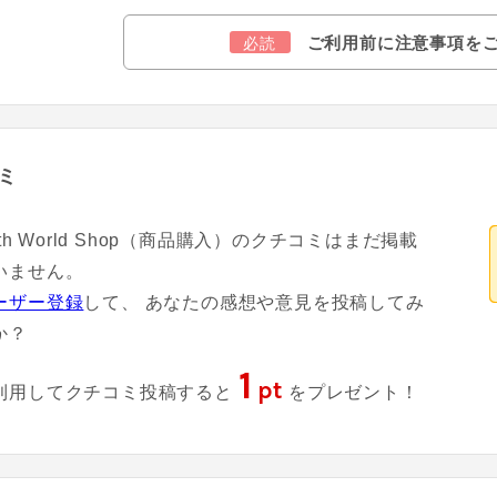
ご利用前に注意事項を
必読
ミ
eath World Shop（商品購入）のクチコミはまだ掲載
いません。
ーザー登録
して、 あなたの感想や意見を投稿してみ
か？
1
pt
利用してクチコミ投稿すると
をプレゼント！