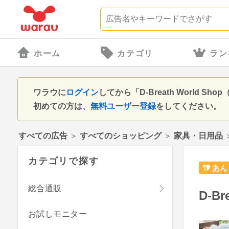
ホーム
カテゴリ
ラン
ワラウに
ログイン
してから「D-Breath Worl
初めての方は、
無料ユーザー登録
をしてください。
すべての広告
＞
すべてのショッピング
＞
家具・日用品
カテゴリで探す
あん
総合通販
D-B
お試しモニター