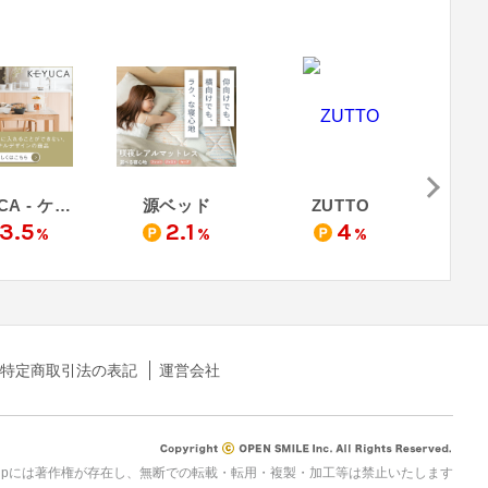
KEYUCA - ケユカ
源ベッド
ZUTTO
ACTU
3.5
2.1
4
%
%
%
特定商取引法の表記
運営会社
rau.jpには著作権が存在し、無断での転載・転用・複製・加工等は禁止いたします