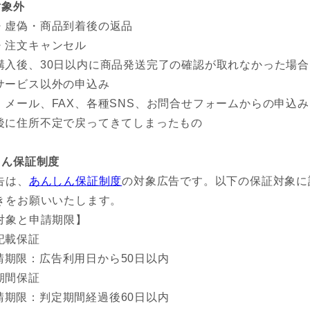
対象外
・虚偽・商品到着後の返品
・注文キャンセル
購入後、30日以内に商品発送完了の確認が取れなかった場合
サービス以外の申込み
、メール、FAX、各種SNS、お問合せフォームからの申込み
後に住所不定で戻ってきてしまったもの
しん保証制度
告は、
あんしん保証制度
の対象広告です。以下の保証対象に
きをお願いいたします。
対象と申請期限】
記載保証
請期限：広告利用日から50日以内
期間保証
請期限：判定期間経過後60日以内