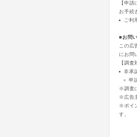
【申請
お手続
ご利
■お問
この広
にお問
【調査
非承
申
※調査
※広告
※ポイ
す。