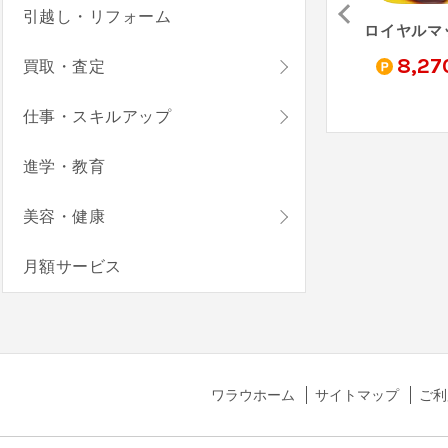
引越し・リフォーム
我が天下（StepUp）
ペタペタペンギン団（StepUp）
ミステリータウン：マージゲーム - Mystery Town（StepUp）
0
14,520
10,510
8,27
買取・査定
pt
pt
pt
仕事・スキルアップ
進学・教育
美容・健康
月額サービス
ワラウホーム
サイトマップ
ご利