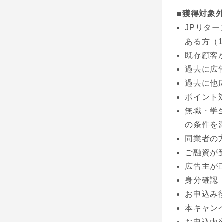
■獲得対象
JPリタ
ある方（
既存顧客
過去に広
過去に他
ポイント
無職・学
の条件を
同業者の
ご融資が
広告主が
身分確認
お申込み
本キャン
お申込内