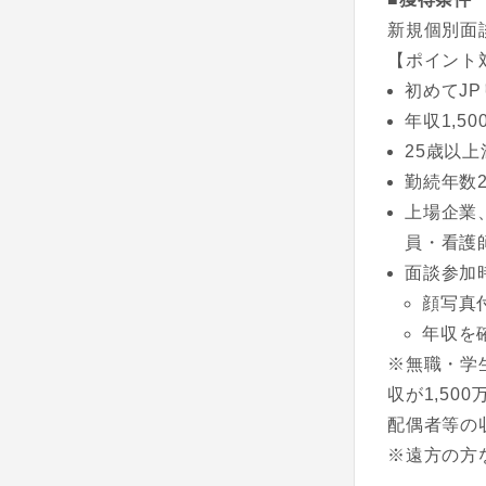
新規個別面
【ポイント
初めてJ
年収1,5
25歳以上
勤続年数
上場企業
員・看護
面談参加
顔写真
年収を
※無職・学
収が1,5
配偶者等の
※遠方の方