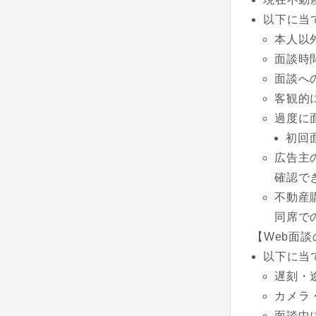
以下に当
本人以
面談時
面談へ
客観的
過度に
初回
広告主
確認で
不動産
同席で
【Web面
以下に当
遅刻・
カメラ
面談中