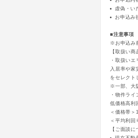
虚偽・い
お申込み
■注意事項
※お申込み
【取扱い商
・取扱いエ
入居率や家
をセレクト
※一部、大
・物件ライ
低価格高利
＜価格帯＞1,
＜平均利回
【ご面談に
現在不動