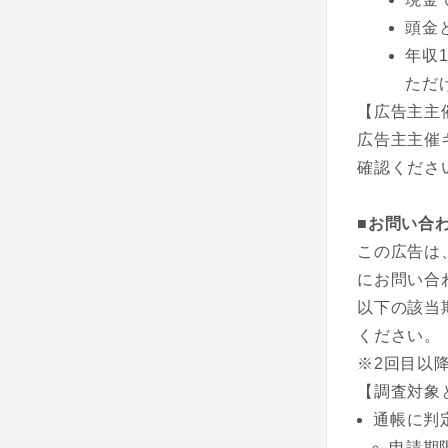
頭金
年収
ただ
【広告主主
広告主主催
確認くださ
■お問い合
この広告は
にお問い合
以下の該当
ください。
※2回目以
【調査対象
通帳に判
申請期