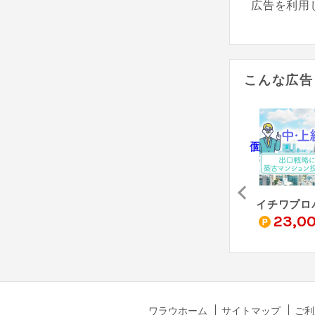
広告を利用
こんな広告
PR【年収1,000万円以上の方限定】creal PB（クリアルPB）不動産投資個別面談
【年収700万円以上】マンション投資 個別面談 / JPリターンズ
Oh!Ya - オーヤ（面談完了）
0
55,000
12,000
23,0
pt
pt
pt
ワラウホーム
サイトマップ
ご利