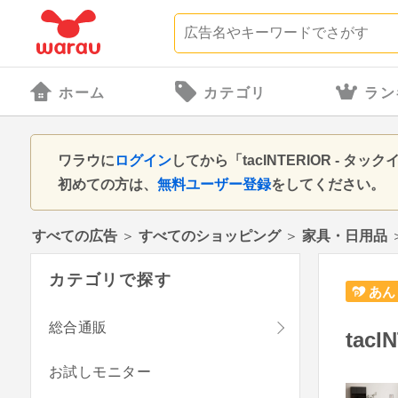
ホーム
カテゴリ
ラン
ワラウに
ログイン
してから「tacINTERIOR -
初めての方は、
無料ユーザー登録
をしてください。
すべての広告
＞
すべてのショッピング
＞
家具・日用品
カテゴリで探す
あん
総合通販
tac
お試しモニター