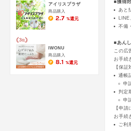
■獲得
アイリスプラザ
あと
商品購入
2.7
LI
%還元
不備
■あん
IWONU
この広
商品購入
お手続
8.1
%還元
【保証
通帳
申
判定
申
【申請
お手続
ご利