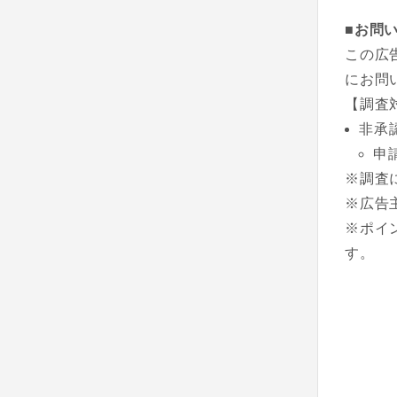
■お問
この広
にお問
【調査
非承
申
※調査
※広告
※ポイ
す。