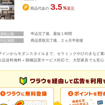
3.5
%
商品代金の
還元
申込完了後、最短１時間
通帳記載
商品受取完了後、２ヵ月半前後
判定期間
ザインからモダンスタイルまで、セラミックやひのきなど素
全品送料無料＋開梱設置サービス対応で、大型家具でも安心