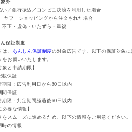
対象外
払い／銀行振込／コンビニ決済を利用した場合
NE、ヤフーショッピングから注文された場合
・不正・虚偽・いたずら・重複
しん保証制度
告は、
あんしん保証制度
の対象広告です。以下の保証対象に
きをお願いいたします。
対象と申請期限】
記載保証
請期限：広告利用日から80日以内
期間保証
請期限：判定期間経過後60日以内
に必要な情報】
きをスムーズに進めるため、以下の情報をご用意ください。
用時の情報