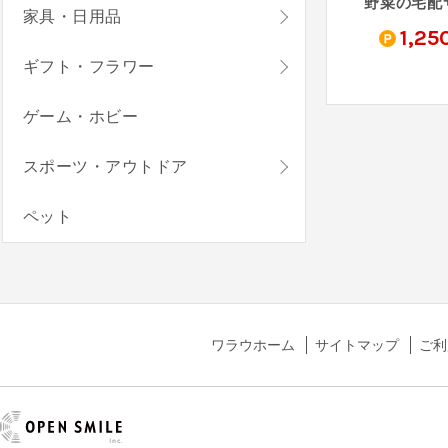
リボネル 無料モニター
ふっくらしらす
カラダごほうびプロテイン 500円モニター
家具・日用品
396
100
1,25
t
pt
pt
ギフト・フラワー
ゲーム・ホビー
スポーツ・アウトドア
ペット
ワラウホーム
サイトマップ
ご利