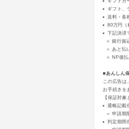
ギフトカ
ギフト、
送料・各
80万円
下記決済
銀行振
あと払
NP後
■あんしん
この広告は
お手続きを
【保証対象
通帳記載
申請期
判定期間