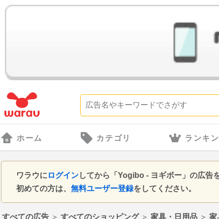
ホーム
カテゴリ
ランキ
ワラウに
ログイン
してから「Yogibo ‐ ヨギボー」の
初めての方は、
無料ユーザー登録
をしてください。
すべての広告
＞
すべてのショッピング
＞
家具・日用品
＞
家