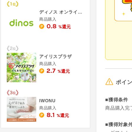
ディノス オンラインショップ
商品購入
0.8
%還元
アイリスプラザ
商品購入
2.7
%還元
ポイ
■獲得条件
IWONU
商品購入
商品購入完
8.1
%還元
■獲得対象