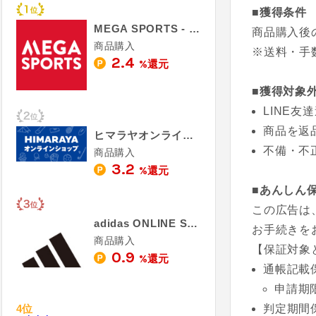
■獲得条件
MEGA SPORTS ‐ メガスポーツ
商品購入後
商品購入
※送料・手
2.4
%還元
■獲得対象
LINE
商品を返
ヒマラヤオンラインストア
不備・不
商品購入
3.2
%還元
■あんしん
この広告は
adidas ONLINE SHOP
お手続きを
商品購入
【保証対象
0.9
%還元
通帳記載
申請期
4位
判定期間