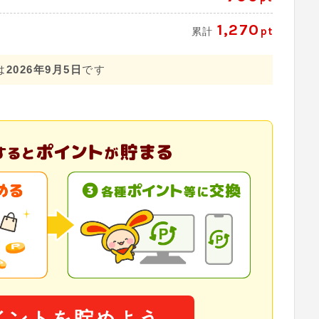
1,270
pt
累計
は
2026年9月5日
です