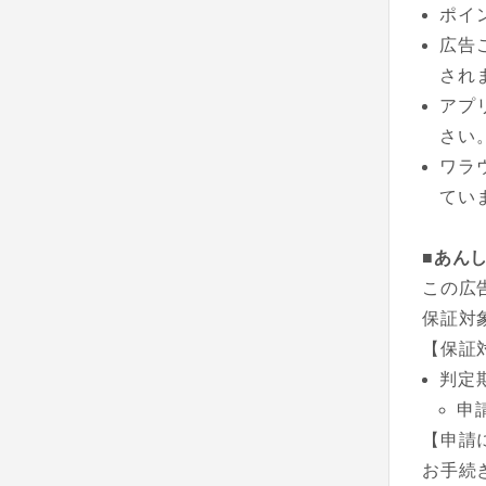
ポイ
広告
され
アプ
さい
ワラ
てい
■あん
この広
保証対
【保証
判定
申
【申請
お手続