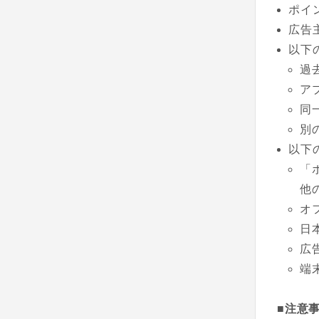
ポイ
広告
以下
過
ア
同
別
以下
「
他
オ
日
広
端
■注意