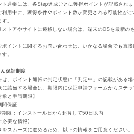
ント通帳には、各Step達成ごとに獲得ポイントが記載され
ご利用中に、獲得条件やポイント数が変更される可能性がご
ます。
リストアやサイトに遷移しない場合は、端末のOSを最新の
。
ウポイントに関するお問い合わせは、いかなる場合でも直接
ます。
しん保証制度
告は、ポイント通帳の判定状態に「判定中」の記載がある場
象に該当する場合は、期限内に保証申請フォームからステップ
対象と申請期限】
期間保証
請期限：インストール日から起算して50日以内
に必要な情報】
きをスムーズに進めるため、以下の情報をご用意ください。