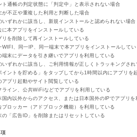
ント通帳の判定状態に「判定中」と表示されない場合
主が不正や重複した利用と判断した場合
のいずれかに該当し、新規インストールと認められない場合
去に本アプリをインストールしている
プリを削除して再インストールしている
一WIFI、同一IP、同一端末で本アプリをインストールしてい
の端末にデータを引き継いでアプリを利用している
のいずれかに該当し、ご利用情報が正しくトラッキングされ
ポイントを貯める」をタップしてから1時間以内にアプリを
のアプリ起動やサイト閲覧している
フライン、公共WiFiなどでアプリを利用している
本国内以外からのアクセス、または日本国外のIPでアプリを
告ブロッカー（アドブロック機能）を利用している
末の「広告ID」を削除またはリセットしている
事項