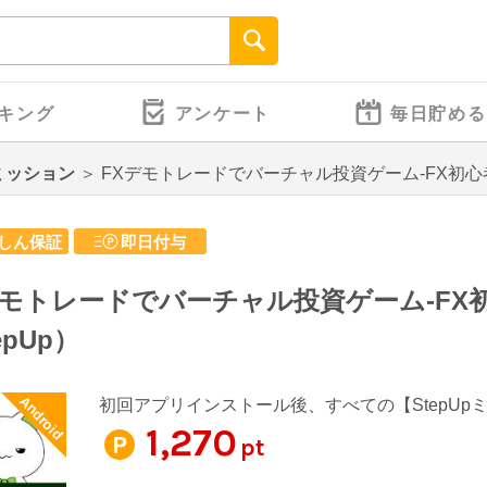
キング
アンケート
毎日貯める
pミッション
＞
FXデモトレードでバーチャル投資ゲーム-FX初心者
しん保証
即日付与
デモトレードでバーチャル投資ゲーム-FX
epUp）
Android
初回アプリインストール後、すべての【StepUp
1,270
pt