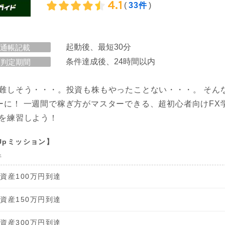
4.1
(
33件
)
起動後、最短30分
通帳記載
条件達成後、24時間以内
判定期間
て難しそう・・・。投資も株もやったことない・・・。 そん
ーに！ 一週間で稼ぎ方がマスターできる、超初心者向けFX
Xを練習しよう！
pUpミッション】
件
資産100万円到達
資産150万円到達
資産300万円到達