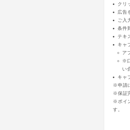
クリ
広告
ご入
条件
テキ
キャ
ア
※
い
キャ
※申請
※保証
※ポイ
す。