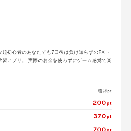
な超初心者のあなたでも7日後は負け知らずのFXト
学習アプリ。 実際のお金を使わずにゲーム感覚で楽
獲得pt
200
pt
370
pt
700
pt