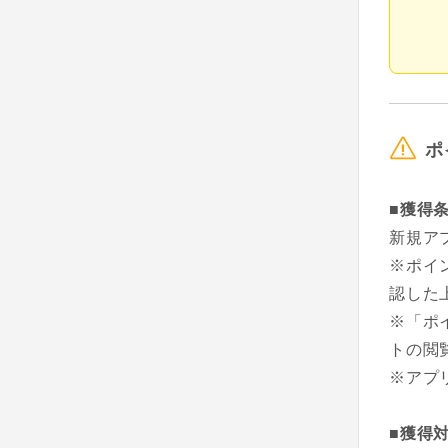
ポ
■獲得
新規ア
※ポイ
認した
※「ポ
トの閲
※アプ
■獲得