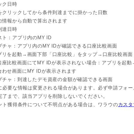
ック日時
をクリックしてから条件到達までに掛かった日数
力情報から自動で算出されます
到達日時
スト：アプリ内のMY ID
プチャ：アプリ内のMY IDが確認できる口座比較画面
プリを起動→画面下部「口座比較」をタップ→口座比較画面（
口座比較画面にてMY IDが表示されない場合：アプリを起
合わせ画面にMY IDが表示されます
プチャ：到達したデモ資産の金額が確認できる画面
に必要な情報は変更される場合があります。必ず申請フォー
完了まで、該当アプリを削除しないでください。
ント獲得条件について不明点がある場合は、ワラウの
カスタ