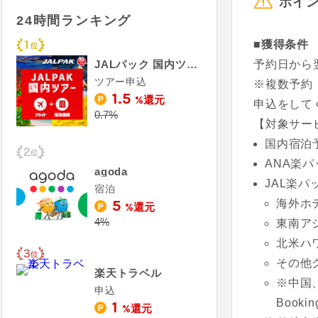
ポイ
24時間ランキング
■獲得条件
JALパック 国内ツアー（ジャルパック）
予約日から
ツアー申込
※複数予約
1.5
%還元
申込をして
0.7%
【対象サー
国内宿泊
ANA楽
agoda
JAL楽パ
宿泊
5
海外ホテ
%還元
4%
東南ア
北米ハ
その他
楽天トラベル
※中国
申込
Book
1
%還元