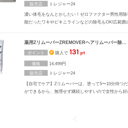
販売店
トレジャー24
濃い体毛をなんとかしたい！ゼロファクター男性用除
能だったワキやビキニラインなどの除毛もOK!広範
薬用ZリムーバーZREMOVERヘアリムーバー除…
131
pt
ポイント
購入で
価格
14,499円
販売店
トレジャー24
【自宅でケア】Zリムーバーは、塗って5〜10分待つ
ができるから、無理せず継続しやすいので女性から好