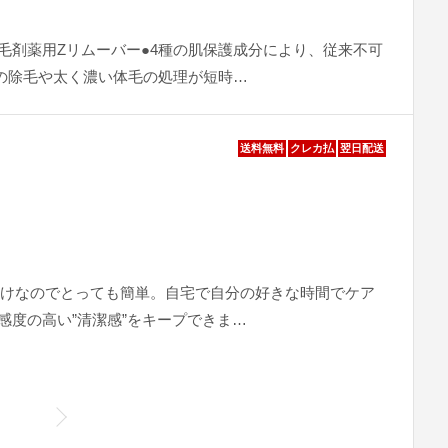
毛剤薬用Zリムーバー●4種の肌保護成分により、従来不可
囲の除毛や太く濃い体毛の処理が短時…
送料無料
クレカ払
翌日配送
だけなのでとっても簡単。自宅で自分の好きな時間でケア
感度の高い”清潔感”をキープできま…