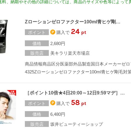
送料、納期やその他の詳細については、商品のサイズや色等によって
Zローションゼロファクター100ml青ヒゲ剛…
24
pt
ポイント
購入で
価格
2,680円
販売店
美キラリ楽天市場店
商品情報商品区分医薬部外品製造国日本メーカーゼロファク
4325Zローションゼロファクター100ml青ヒゲ剛
［ポイント10倍★4日20:00～12日9:59マデ］…
58
pt
ポイント
購入で
価格
6,480円
販売店
坂井ビューティーショップ