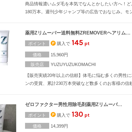
商品情報濃いムダ毛を本気でなんとかしたい方へ！ど
180万本。週刊少年ジャンプ等の広告でおなじみ。モ
薬用Zリムーバー送料無料ZREMOVERヘアリム…
145
pt
ポイント
購入で
価格
15,960円
販売店
YUZUYUZUKOMACHI
【販売実績20年以上の信頼】体毛に悩む多くの男性に
ンの受賞、累計230万本突破など数多くのお客様の信
ゼロファクター男性用除毛剤薬用Zリムーバ…
130
pt
ポイント
購入で
価格
14,399円