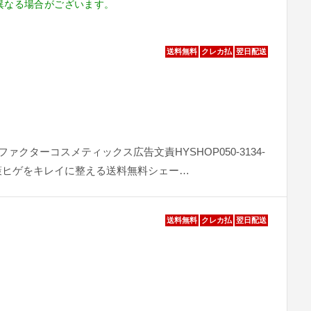
異なる場合がございます。
送料無料
クレカ払
翌日配送
ターコスメティックス広告文責HYSHOP050-3134-
毛対策ヒゲをキレイに整える送料無料シェー…
送料無料
クレカ払
翌日配送