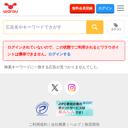
togg
無料会員登録
ログイン
navi
ログインされていないので、この状態でご利用されるとワラウポイ
ントは獲得できません。
ログインする
検索キーワードに一致する広告が見つかりませんでした。
ご利用規約
｜
会社概要
｜
ヘルプ
｜
推奨環境