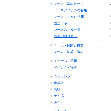
レース - 基本ルール
レースアイテムの使用
レーススキルの使用
並走ヤギ
レーススキル一覧
四神召喚スキル
チーム - 目的と機能
チーム - 結成～除名
アイテム - 種類
アイテム - 特殊
ランキング
殿堂入り
実績
ヤギ協
ガチャ