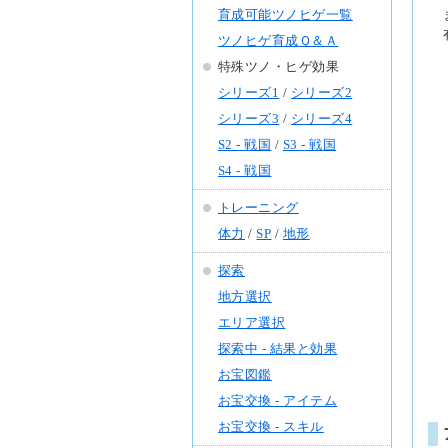
育成可能ツノヒゲ一覧
ツノヒゲ育成Ｑ＆Ａ
特殊ツノ・ヒゲ効果
シリーズ1
/
シリーズ2
シリーズ3
/
シリーズ4
S2 - 戦国
/
S3 - 戦国
S4 - 戦国
トレーニング
体力
/
SP
/
地形
探索
地方選択
エリア選択
探索中 - 結果と効果
お宝図鑑
お宝交換 - アイテム
お宝交換 - スキル