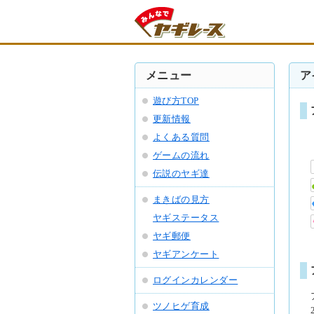
メニュー
ア
遊び方TOP
更新情報
よくある質問
ゲームの流れ
伝説のヤギ達
まきばの見方
ヤギステータス
ヤギ郵便
ヤギアンケート
ログインカレンダー
ツノヒゲ育成