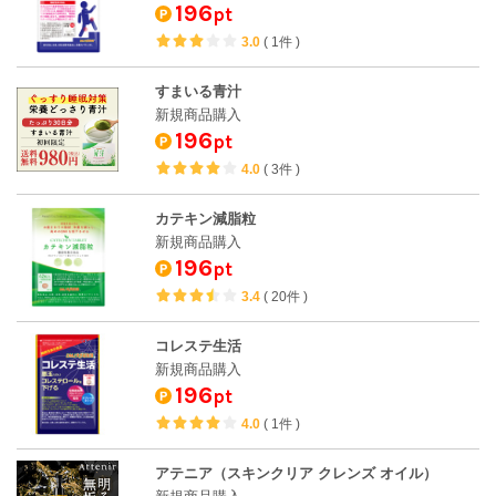
196
pt
3.0
(
1件
)
すまいる青汁
新規商品購入
196
pt
4.0
(
3件
)
カテキン減脂粒
新規商品購入
196
pt
3.4
(
20件
)
コレステ生活
新規商品購入
196
pt
4.0
(
1件
)
アテニア（スキンクリア クレンズ オイル）