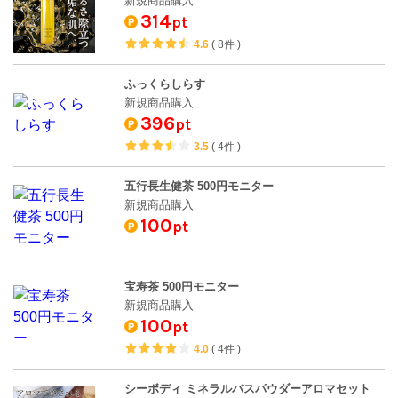
新規商品購入
314
pt
4.6
(
8件
)
ふっくらしらす
新規商品購入
396
pt
3.5
(
4件
)
五行長生健茶 500円モニター
新規商品購入
100
pt
宝寿茶 500円モニター
新規商品購入
100
pt
4.0
(
4件
)
シーボディ ミネラルバスパウダーアロマセット