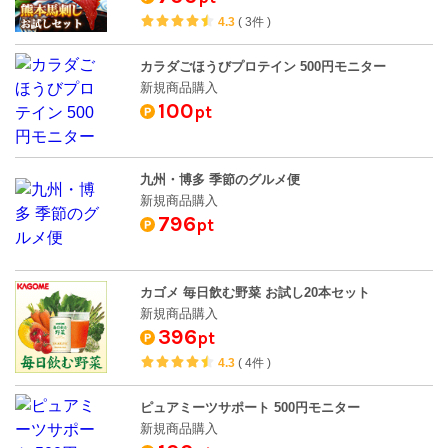
4.3
(
3件
)
カラダごほうびプロテイン 500円モニター
新規商品購入
100
pt
九州・博多 季節のグルメ便
新規商品購入
796
pt
カゴメ 毎日飲む野菜 お試し20本セット
新規商品購入
396
pt
4.3
(
4件
)
ピュアミーツサポート 500円モニター
新規商品購入