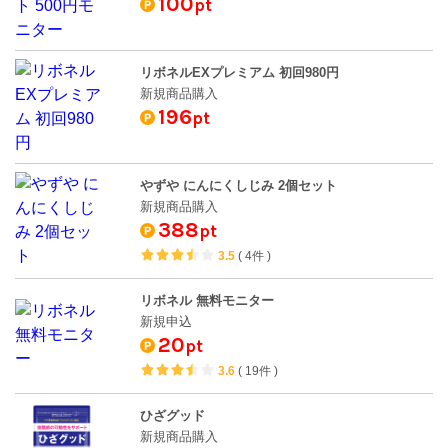
100
pt
リボネルEXプレミアム 初回980円
新規商品購入
196
pt
やずや にんにくしじみ 2個セット
新規商品購入
388
pt
3.5
(
4件
)
リボネル 無料モニター
新規申込
20
pt
3.6
(
19件
)
ひざグッド
新規商品購入