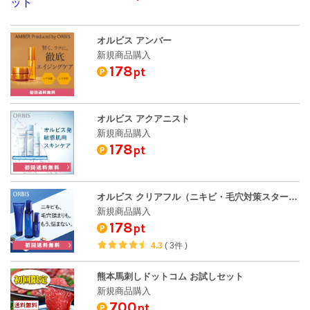
オルビス アンバー
新規商品購入
178
pt
オルビス アクアニスト
新規商品購入
178
pt
オルビス クリアフル（ニキビ・毛穴対策スターターセット）
新規商品購入
178
pt
4.3
(
3件
)
熊本馬刺しドットコム お試しセット
新規商品購入
700
pt