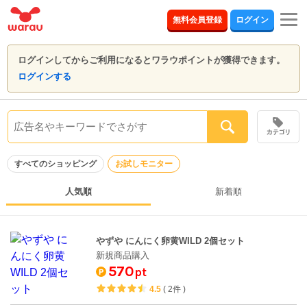
togg
無料会員登録
ログイン
navi
ログインしてからご利用になるとワラウポイントが獲得できます。
ログインする
すべてのショッピング
お試しモニター
人気順
新着順
やずや にんにく卵黄WILD 2個セット
新規商品購入
570
pt
4.5
(
2件
)