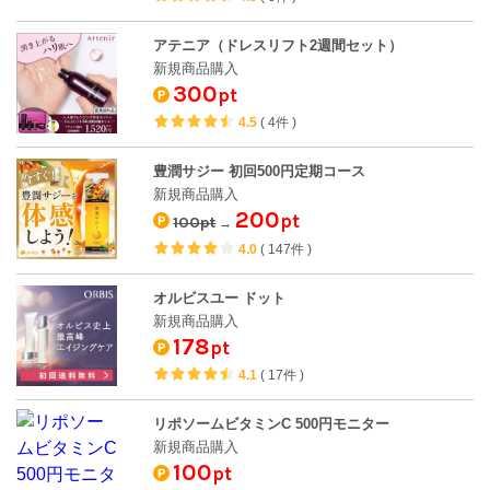
アテニア（ドレスリフト2週間セット）
新規商品購入
300
pt
4.5
(
4件
)
豊潤サジー 初回500円定期コース
新規商品購入
200
pt
100pt
→
4.0
(
147件
)
オルビスユー ドット
新規商品購入
178
pt
4.1
(
17件
)
リポソームビタミンC 500円モニター
新規商品購入
100
pt