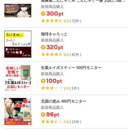
無農薬こんにゃく米 こんにゃく一膳 お試し5袋セット
新規商品購入
300
pt
4.2
(
72件
)
珈琲きゃろっと
新規商品購入
320
pt
4.5
(
42件
)
生葉ルイボスティー 500円モニター
新規商品購入
100
pt
3.0
(
1件
)
北国の恵み 480円モニター
新規商品購入
96
pt
3.6
(
15件
)