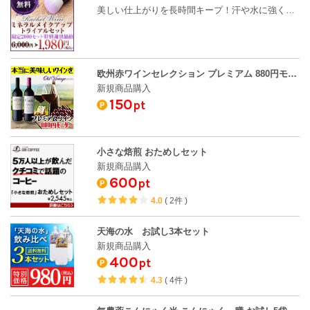
美しい仕上がりを長時間キープ！汗や水に強く、肌へ…
欧州赤ワインセレクション プレミアム 880円モニター
新規商品購入
150
pt
小さな焙煎 おためしセット
新規商品購入
600
pt
4.0
(
2件
)
天海の水 お試し3本セット
新規商品購入
400
pt
4.3
(
4件
)