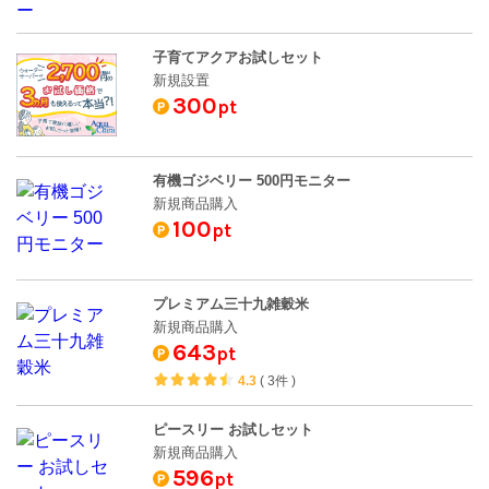
子育てアクアお試しセット
新規設置
300
pt
有機ゴジベリー 500円モニター
新規商品購入
100
pt
プレミアム三十九雑穀米
新規商品購入
643
pt
4.3
(
3件
)
ピースリー お試しセット
新規商品購入
596
pt