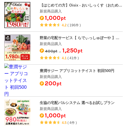
【はじめての方】Oisix - おいしっくす（おためしセット）
新規商品購入
1,000
pt
4.2
(
196件
)
野菜の宅配サービス【 らでぃっしゅぼーや 】おためしセット
新規商品購入
1,250
pt
400pt
→
4.1
(
41件
)
豊潤サジー アプリコットテイスト 初回500円
新規商品購入
200
pt
生協の宅配パルシステム 選べるお試しプラン
新規商品購入
1,000
pt
4.5
(
4件
)