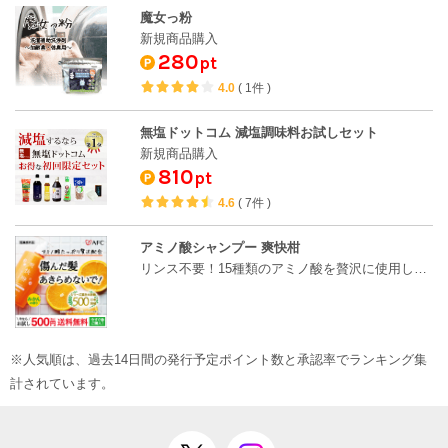
魔女っ粉
新規商品購入
280
pt
4.0
(
1件
)
無塩ドットコム 減塩調味料お試しセット
新規商品購入
810
pt
4.6
(
7件
)
アミノ酸シャンプー 爽快柑
リンス不要！15種類のアミノ酸を贅沢に使用した、ノ…
※人気順は、過去14日間の発行予定ポイント数と承認率でランキング集
計されています。