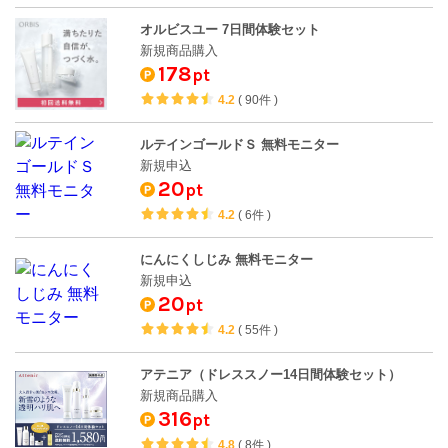
オルビスユー 7日間体験セット
新規商品購入
178
pt
4.2
(
90件
)
ルテインゴールドＳ 無料モニター
新規申込
20
pt
4.2
(
6件
)
にんにくしじみ 無料モニター
新規申込
20
pt
4.2
(
55件
)
アテニア（ドレススノー14日間体験セット）
新規商品購入
316
pt
4.8
(
8件
)