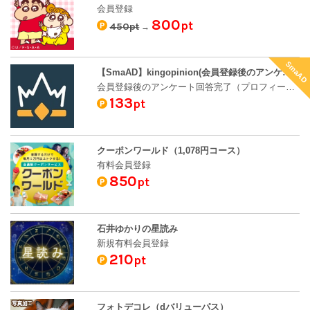
会員登録
800
pt
450pt
→
SmaAD
【SmaAD】kingopinion(会員登録後のアンケート回答完了（会員登録後のアンケート回答完了（プロフィール完成））
会員登録後のアンケート回答完了（プロフィール完成）
133
pt
クーポンワールド（1,078円コース）
有料会員登録
850
pt
石井ゆかりの星読み
新規有料会員登録
210
pt
フォトデコレ（dバリューパス）