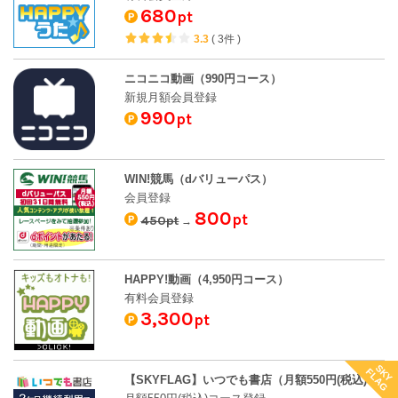
680
pt
3.3
(
3件
)
ニコニコ動画（990円コース）
新規月額会員登録
990
pt
WIN!競馬（dバリューパス）
会員登録
800
pt
450pt
→
HAPPY!動画（4,950円コース）
有料会員登録
3,300
pt
SKY
FLAG
【SKYFLAG】いつでも書店（月額550円(税込)コース登録）