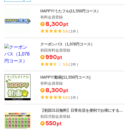
HAPPY!うたフル(11,550円コース）
有料会員登録
8,300
pt
5.0
(
1件
)
クーポンパス（1,078円コース）
初回有料会員登録
990
pt
3.5
(
2件
)
HAPPY!動画(11,550円コース)
有料会員登録
8,300
pt
5.0
(
1件
)
【初回31日無料】日常生活を便利でお得にする大人のモテ占い（dバリューパス）
初回月額会員登録
550
pt