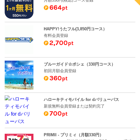
月額550円(税込)コース登録
664
pt
HAPPY!うたフル(3,850円コース）
有料会員登録
2,700
pt
ブルーガイド☆ポシェ（330円コース）
初回月額会員登録
360
pt
ハローキティモバイル for dバリューパス
新規無料会員登録または契約完了
700
pt
PRIMII - プリミィ（月額330円）