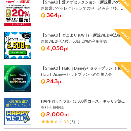
SmaAD
【SmaAD】爆アゲセレクション（新規爆アゲセレクションでの申し込み完了後、NetflixのWebサイトへ遷移し利用登録完了）
新規爆アゲセレクションでの申し込み完了後、NetflixのWebサイトへ遷移し利用登録完了
364
pt
SmaAD
【SmaAD】どこよりもWiFi（新規WEB申込後、60日以内の利用開始）
新規WEB申込後、60日以内の利用開始
4,050
pt
SmaAD
【SmaAD】Hulu | Disney+ セットプラン（Hulu｜Disney+セットプランへの新規入会）
Hulu｜Disney+セットプランへの新規入会
243
pt
HAPPY!うたフル（3,300円コース・キャリア決済）
有料会員登録
2,000
pt
3.8
(
5件
)