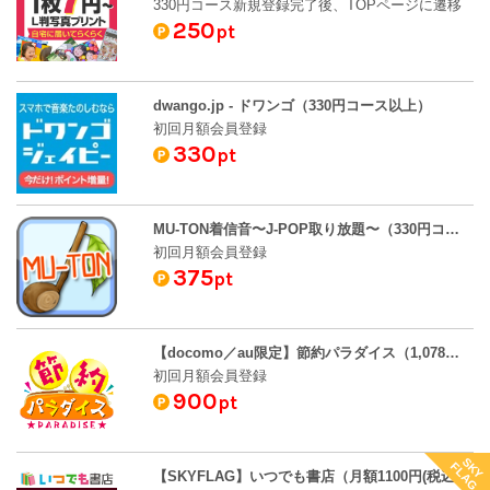
330円コース新規登録完了後、TOPページに遷移
250
pt
dwango.jp - ドワンゴ（330円コース以上）
初回月額会員登録
330
pt
MU-TON着信音〜J-POP取り放題〜（330円コース）
初回月額会員登録
375
pt
【docomo／au限定】節約パラダイス（1,078円コース）
初回月額会員登録
900
pt
SKY
FLAG
【SKYFLAG】いつでも書店（月額1100円(税込)コース登録）