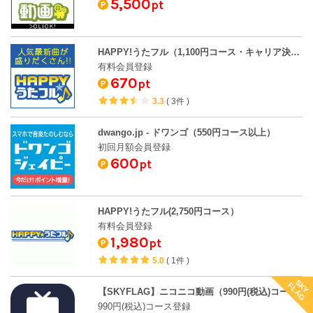
5,500
pt
HAPPY!うたフル（1,100円コース・キャリア決済）
有料会員登録
670
pt
3.3
(
3件
)
dwango.jp - ドワンゴ（550円コース以上）
初回月額会員登録
600
pt
HAPPY!うたフル(2,750円コース）
有料会員登録
1,980
pt
5.0
(
1件
)
SKY
FLAG
【SKYFLAG】ニコニコ動画（990円(税込)コース登録）
990円(税込)コース登録