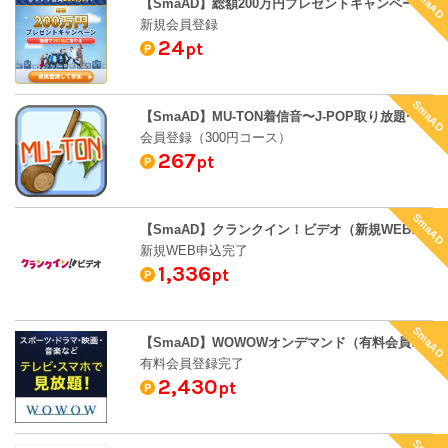
SmaAD
【SmaAD】総額200万円プレゼントキャンペーン・テンプレートBANK（新規会員登録）
新規会員登録
24
pt
SmaAD
【SmaAD】MU-TON着信音〜J-POP取り放題〜[300円コース]（会員登録（300円コース））
会員登録（300円コース）
267
pt
SmaAD
【SmaAD】クランクイン！ビデオ（新規WEB申込完了）
新規WEB申込完了
1,336
pt
SmaAD
【SmaAD】WOWOWオンデマンド（有料会員登録完了）
有料会員登録完了
2,430
pt