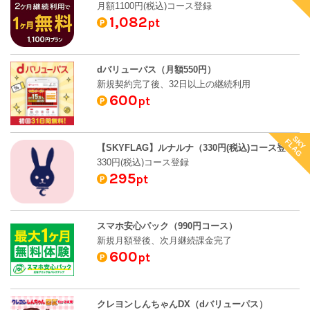
月額1100円(税込)コース登録
1,082
pt
dバリューパス（月額550円）
新規契約完了後、32日以上の継続利用
600
pt
SKY
FLAG
【SKYFLAG】ルナルナ（330円(税込)コース登録）
330円(税込)コース登録
295
pt
スマホ安心パック（990円コース）
新規月額登後、次月継続課金完了
600
pt
クレヨンしんちゃんDX（dバリューパス）