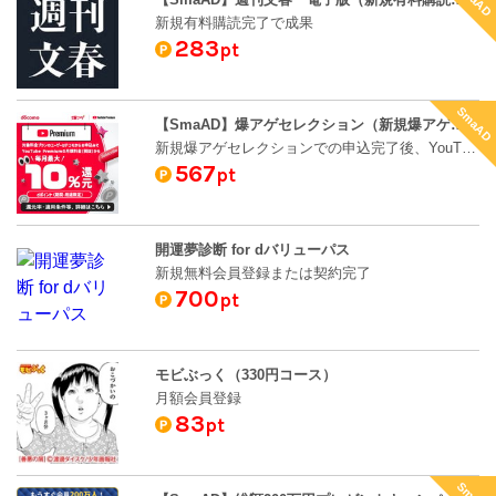
新規有料購読完了で成果
283
pt
SmaAD
【SmaAD】爆アゲセレクション（新規爆アゲセレクションでの申込完了後、YouTube PremiumのWebサイトへ遷移し利用登録完了）
新規爆アゲセレクションでの申込完了後、YouTube PremiumのWebサイトへ遷移し利用登録完了
567
pt
開運夢診断 for dバリューパス
新規無料会員登録または契約完了
700
pt
モビぶっく（330円コース）
月額会員登録
83
pt