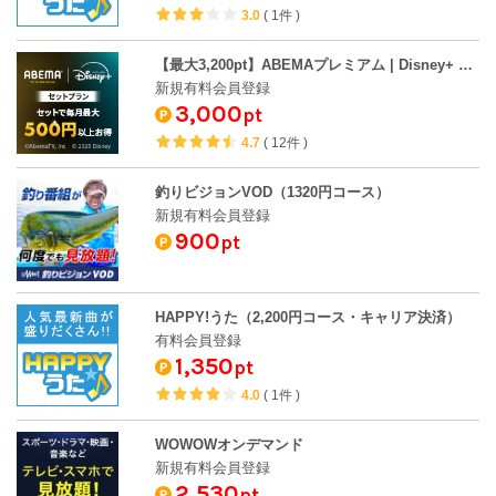
3.0
(
1件
)
【最大3,200pt】ABEMAプレミアム | Disney+ セットプラン
新規有料会員登録
3,000
pt
4.7
(
12件
)
釣りビジョンVOD（1320円コース）
新規有料会員登録
900
pt
HAPPY!うた（2,200円コース・キャリア決済）
有料会員登録
1,350
pt
4.0
(
1件
)
WOWOWオンデマンド
新規有料会員登録
2,530
pt