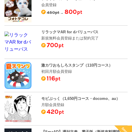
会員登録
800
pt
450pt
→
リラックマAR for dバリューパス
新規無料会員登録または契約完了
700
pt
激カワおもしろスタンプ（110円コース）
初回月額会員登録
116
pt
モビぶっく（1,650円コース・docomo、au）
月額会員登録
420
pt
SmaAD
【SmaAD】週刊文春 電子版（新規有料購読完了で成果）