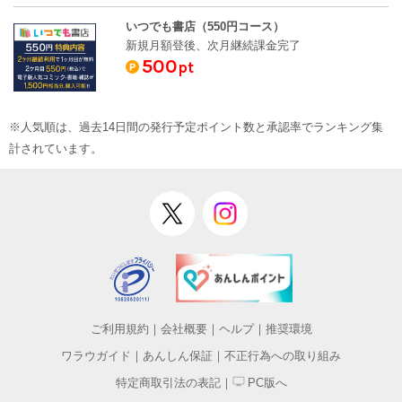
いつでも書店（550円コース）
新規月額登後、次月継続課金完了
500
pt
※人気順は、過去14日間の発行予定ポイント数と承認率でランキング集
計されています。
ご利用規約
｜
会社概要
｜
ヘルプ
｜
推奨環境
ワラウガイド
｜
あんしん保証
｜
不正行為への取り組み
特定商取引法の表記
｜
PC版へ