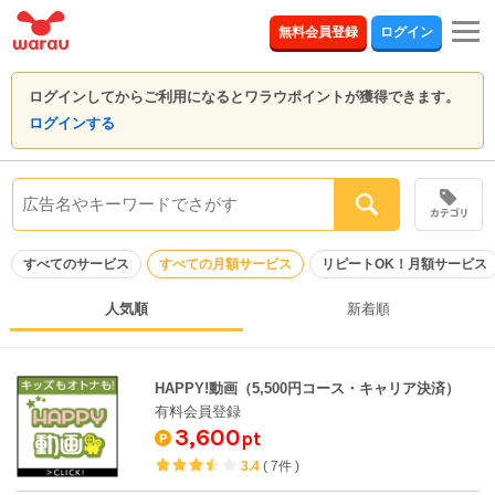
togg
無料会員登録
ログイン
navi
ログインしてからご利用になるとワラウポイントが獲得できます。
ログインする
すべてのサービス
すべての月額サービス
リピートOK！月額サービス
人気順
新着順
HAPPY!動画（5,500円コース・キャリア決済）
有料会員登録
3,600
pt
3.4
(
7件
)