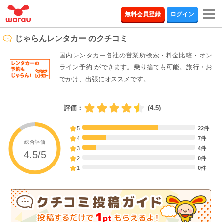
togg
無料会員登録
ログイン
navi
じゃらんレンタカー のクチコミ
国内レンタカー各社の営業所検索・料金比較・オン
ライン予約 ができます。乗り捨ても可能。旅行・お
でかけ、出張にオススメです。
評価：
(4.5)
5
22件
4
7件
総合評価
3
4件
4.5/5
2
0件
1
0件