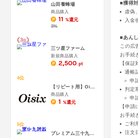
■獲得
山田養蜂場
虚偽
商品購入
11
%還元
入金
3%
■あん
この広
三ツ星ファーム
お手続
新規商品購入
2,500
【保証
pt
通帳
4位
申
【リピート用】Oisix - おいしっくす
判定
商品購入
申
1
%還元
【申請
お手続
ご利
5位
注文
プレミアム三十九雑穀米