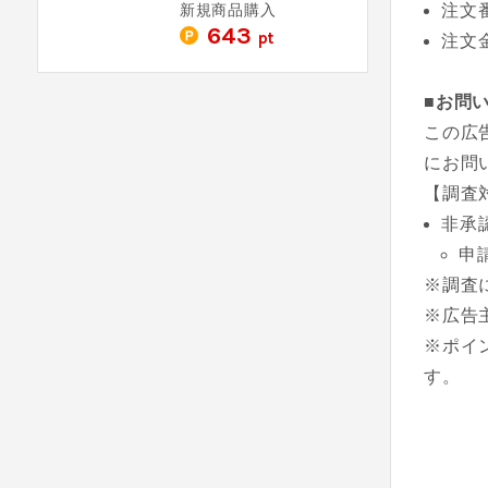
新規商品購入
注文
643
pt
注文
■お問
この広
にお問
【調査
非承
申
※調査
※広告
※ポイ
す。