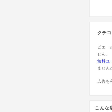
クチコ
ピエー
せん。
無料ユ
ません
広告を
こんな