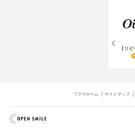
 - ルタオ
肉のさかの
生協の宅配パルシステム（資料請求）
1.5
15
1,500
%
%
pt
ワラウホーム
サイトマップ