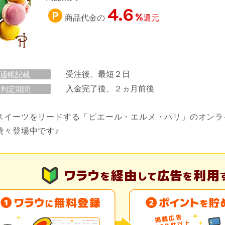
4.6
%
商品代金の
還元
受注後、最短２日
通帳記載
入金完了後、２ヵ月前後
判定期間
スイーツをリードする「ピエール・エルメ・パリ」のオンラ
続々登場中です♪