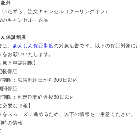
対象外
、いたずら、注文キャンセル（クーリングオフ）
後のキャンセル・返品
しん保証制度
告は、
あんしん保証制度
の対象広告です。以下の保証対象に
きをお願いいたします。
対象と申請期限】
記載保証
請期限：広告利用日から300日以内
期間保証
請期限：判定期間経過後60日以内
に必要な情報】
きをスムーズに進めるため、以下の情報をご用意ください。
用時の情報
日