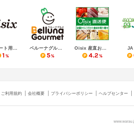
【リピート用】Oisix - おいしっくす
ベルーナグルメショッピング
Oisix 産直おとりよせ市場
J
1
5
4.2
%
%
%
ご利用規約
会社概要
プライバシーポリシー
ヘルプセンター
www.wa