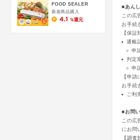
FOOD SEALER
■あん
新規商品購入
この広
4.1
%還元
お手続
【保証
通帳
申
判定
申
【申請
お手続
ご利
■お問
この広
にお問
【調査