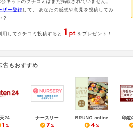
展示会キットのクチコミはまだ掲載されていません。
ーザー登録
して、 あなたの感想や意見を投稿してみ
か？
1
pt
利用してクチコミ投稿すると
をプレゼント！
広告もおすすめ
天24
ナースリー
BRUNO online
印鑑の
1
7
4
%
%
%