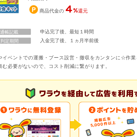
4
%
商品代金の
還元
申込完了後、最短１時間
通帳記載
入金完了後、１ヵ月半前後
判定期間
やイベントでの運搬・ブース設営・撤収をカンタンに☆作業
頼む必要がないので、コスト削減に繋がります。