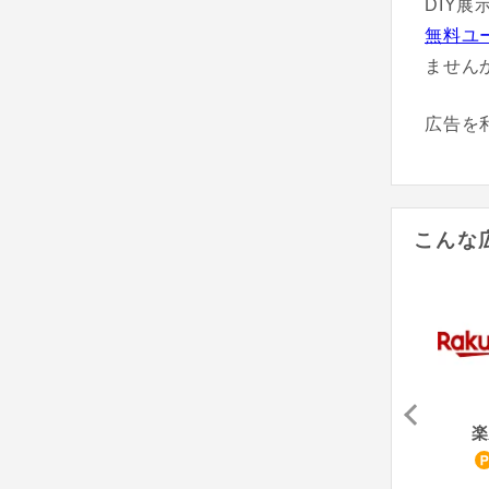
DIY
無料ユ
ません
広告を
こんな
はんこプレミアム
KEURIG - キューリグ
サーモス オンラインショップ
楽
21
4,000
4
%
pt
%