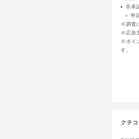
非承
申
※調査
※広告
※ポイ
す。
クチコ