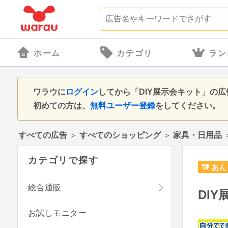
ホーム
カテゴリ
ラン
ワラウに
ログイン
してから「DIY展示会キット」の
初めての方は、
無料ユーザー登録
をしてください。
すべての広告
＞
すべてのショッピング
＞
家具・日用品
カテゴリで探す
あん
総合通販
DI
お試しモニター