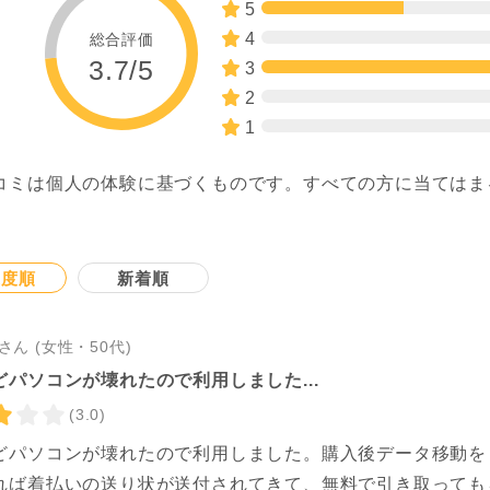
5
4
総合評価
3.7/5
3
2
1
コミは個人の体験に基づくものです。すべての方に当てはま
。
連度順
新着順
さん (女性・50代)
どパソコンが壊れたので利用しました...
(3.0)
どパソコンが壊れたので利用しました。購入後データ移動を
れば着払いの送り状が送付されてきて、無料で引き取っても