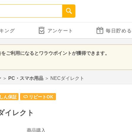
キング
アンケート
毎日貯める
告をご利用になるとワラウポイントが獲得できます。
ン
＞
PC・スマホ用品
＞
NECダイレクト
しん保証
リピートOK
Cダイレクト
商品購入