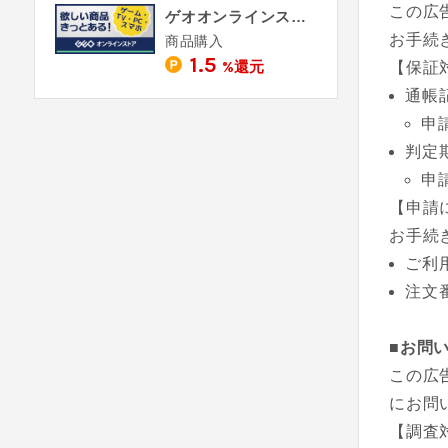
この広
ゲオオンラインストア
お手続
商品購入
1.5
%還元
【保証
通帳
申
判定
申
【申請
お手続
ご利
注文
■お問
この広
にお問
【調査