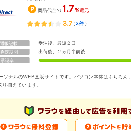
1.7
%
商品代金の
還元
3.7
(
3件
)
受注後、最短２日
通帳記載
出荷後、２ヵ月半前後
判定期間
承認率
パーソナルのWEB直販サイトです。パソコン本体はもちろ
取り揃えています。