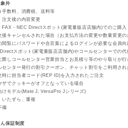
対象外
き手数料、消費税、送料等
、注文後の内容変更
FAX・NEC Directスポット(家電量販店店舗内)でのご購入
文後キャンセルされた場合（お支払方法の変更や数量変更の
の閲覧にパスワードや合言葉によるログインが必要な会員向
C Directスポット(家電量販店店舗内)やコールセンター
に際しコールセンター営業担当とお見積り等のやり取りが行
ルセンター発行の割引クーポン、チャット割引をご利用され
文時に担当者コード(REP ID)を入力されたご注文
ウザでクッキーがオフとなっている場合
けモデル(Mate J, VersaPro Jシリーズ)
、いたずら、重複
不備
しん保証制度