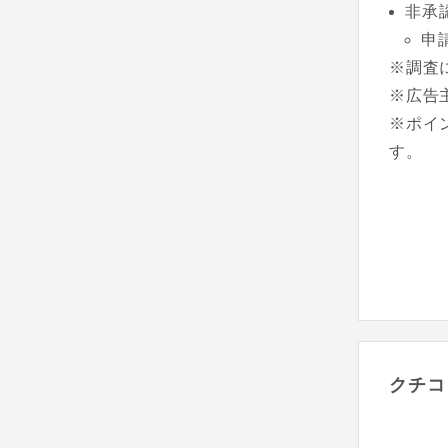
非承
申
※調査
※広告
※ポイ
す。
クチコ