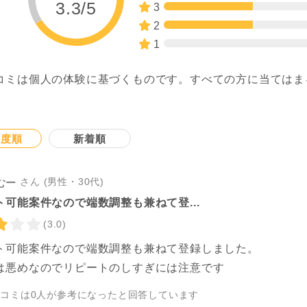
3.3/5
3
2
1
コミは個人の体験に基づくものです。すべての方に当てはま
。
連度順
新着順
さん (男性・30代)
むー
ト可能案件なので端数調整も兼ねて登...
(3.0)
ト可能案件なので端数調整も兼ねて登録しました。
は悪めなのでリピートのしすぎには注意です
チコミは
0
人が参考になったと回答しています