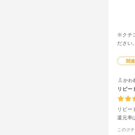
※クチ
ださい
関
かわ
リピー
リピー
還元率
このク