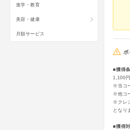
進学・教育
美容・健康
月額サービス
ポ
■獲得
1,1
※当コ
※他コ
※クレ
となり
■獲得