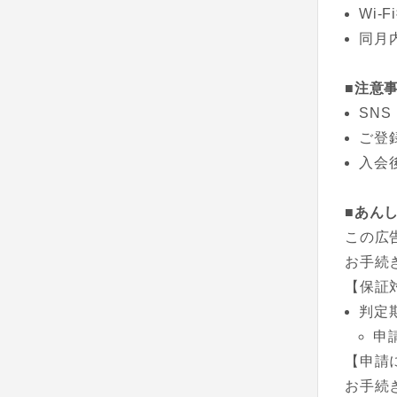
Wi
同月
■注意
SNS
ご登
入会
■あん
この広
お手続
【保証
判定
申
【申請
お手続