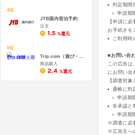
判定期間
4位
申請期
JTB国内宿泊予約
【申請に必
注文
お手続きを
1.5
%還元
ご利用時
5位
■お問い合
Trip.com（遊び・体験）
商品購入
この広告は
2.4
%還元
にお問い合
【調査対象
通帳に判
申請期
非承認と
申請期
※調査に必
※広告主へ