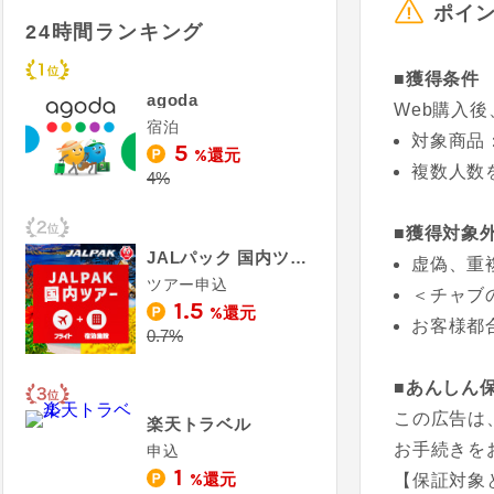
ポイ
24時間ランキング
■獲得条件
agoda
Web購入
宿泊
対象商品
5
%還元
複数人数
4%
■獲得対象
JALパック 国内ツアー（ジャルパック）
虚偽、重
ツアー申込
＜チャブ
1.5
%還元
お客様都
0.7%
■あんしん
この広告は
楽天トラベル
お手続きを
申込
1
%還元
【保証対象