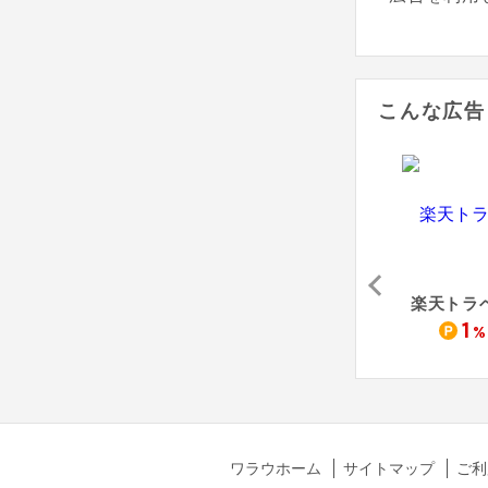
こんな広告
ASOVIEW!（アソビュー）
るるぶトラベル
JTB国内宿泊予約
楽天トラ
1.7
1.5
1
%
%
%
ワラウホーム
サイトマップ
ご利