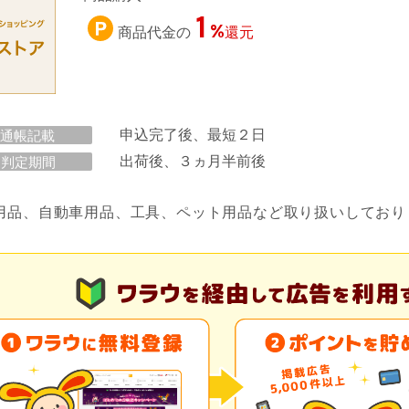
1
%
商品代金の
還元
申込完了後、最短２日
通帳記載
出荷後、３ヵ月半前後
判定期間
用品、自動車用品、工具、ペット用品など取り扱いしており