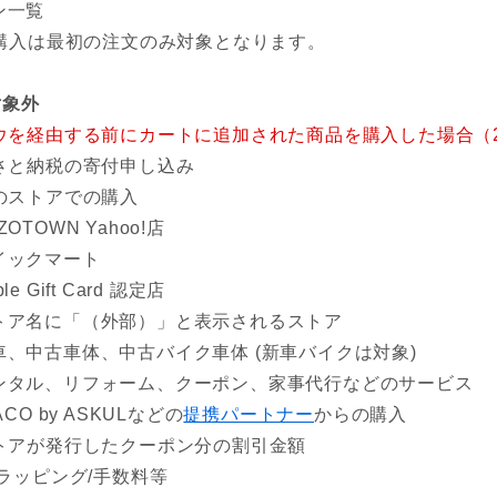
ン一覧
購入は最初の注文のみ対象となります。
対象外
ウを経由する前にカートに追加された商品を購入した場合（20
さと納税の寄付申し込み
のストアでの購入
ZOTOWN Yahoo!店
イックマート
ple Gift Card 認定店
トア名に「（外部）」と表示されるストア
車、中古車体、中古バイク車体 (新車バイクは対象)
ンタル、リフォーム、クーポン、家事代行などのサービス
ACO by ASKULなどの
提携パートナー
からの購入
トアが発行したクーポン分の割引金額
/ラッピング/手数料等