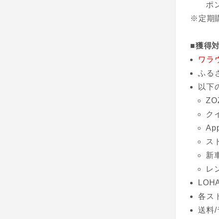
ポ
※定期
■獲得
ワラ
ふる
以下
ZO
ク
Ap
ス
新
レ
LOH
各ス
送料