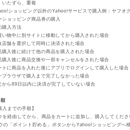
、いたずら、重複
ahoo!ショッピング以外のYahoo!サービスで購入例：ヤフオ
ーショッピング商品券の購入
の購入方法
買い物中に別サイトに移動してから購入された場合
数店舗を選択して同時に決済された場合
品購入後に続けて他の商品を購入された場合
品購入後に商品交換や一部キャンセルをされた場合
ートに商品を入れた後にアプリでログインして購入した場合
一ブラウザで購入まで完了しなかった場合
文から89日以内に決済が完了していない場合
手順
購入までの手順】
ウを経由してから、商品をカートに追加し、購入してくださ
ウの「ポイント貯める」ボタンからYahoo!ショッピングへ