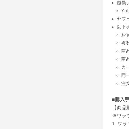
虚偽
Y
ヤフ
以下
お
複
商
商
カ
同
注
■購入
【商品
※ワラ
ワラ