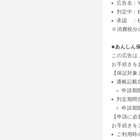
広告名：Y
判定中：
承認 ：
※消費税分
■あんしん
この広告は
お手続きを
【保証対象
通帳記載
申請期
判定期間
申請期
【申請に必
お手続きを
ご利用時