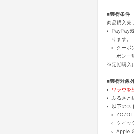
■獲得条件
商品購入完
PayP
ります。
クーポ
ポン一
※定期購入
■獲得対象
ワラウを
ふるさと
以下のス
ZOZOT
クイッ
Apple 