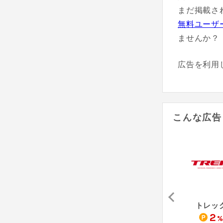
まだ掲載さ
無料ユーザ
ませんか？
広告を利用
こんな広告
AZZURRI SHOPPING（Yahoo!ショッピング店）
H.S.P（Yahoo!ショッピング店）
エヌハウス（Yahoo!ショッピング店）
トレッ
1
1
2
%
%
%