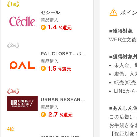
ポイ
セシール
商品購入
1.4
%還元
■獲得対象
WEB注文後
PAL CLOSET - パルクローゼット
■獲得対象
商品購入
未入金、
1.5
%還元
虚偽、入
転売(転
LINEか
URBAN RESEARCH
商品購入
■あんしん
2.7
%還元
この広告は
お手続きを
4位
【保証対象