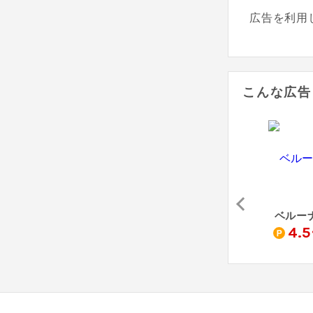
広告を利用
こんな広告
ED
ITOKIN online store
PAL CLOSET - パルクローゼット
ベルー
2
1.5
4.5
%
%