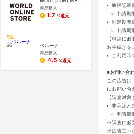
WORLD ONLINE STORE - ワールド オンラインストア
通帳記載
商品購入
申請期
1.7
%還元
判定期間
申請期
5位
【申請に必
ベルーナ
お手続きを
商品購入
ご利用時
4.5
%還元
■お問い合
この広告は
にお問い合
【調査対象
非承認と
申請期
※調査に必
※広告主へ