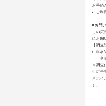
お手続
ご利
■お問
この広
にお問
【調査
非承
申
※調査
※広告
※ポイ
す。