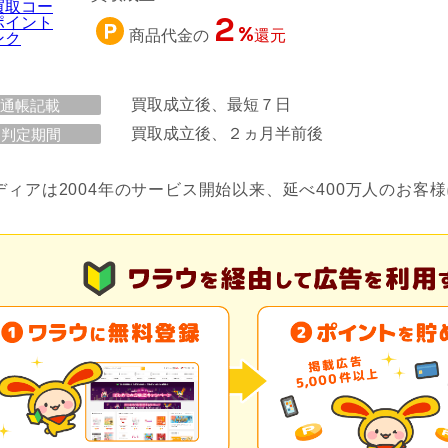
2
%
商品代金の
還元
買取成立後、最短７日
通帳記載
買取成立後、２ヵ月半前後
判定期間
ディアは2004年のサービス開始以来、延べ400万人のお