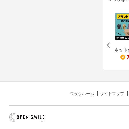
リング
華丸
ニーゴ・リユース
700
2,800
1,540
pt
pt
pt
ワラウホーム
サイトマップ