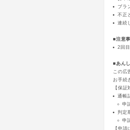
ブラ
不正
連続
■注意
2回
■あん
この広
お手続
【保証
通帳
申
判定
申
【申請