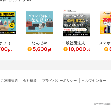
ネットオフ（洋服買取）
なんぼや
一般社団法人が提供する公平な不動産査定（新規査定）
700
5,600
10,000
pt
pt
pt
ご利用規約
会社概要
プライバシーポリシー
ヘルプセンター
www.wa