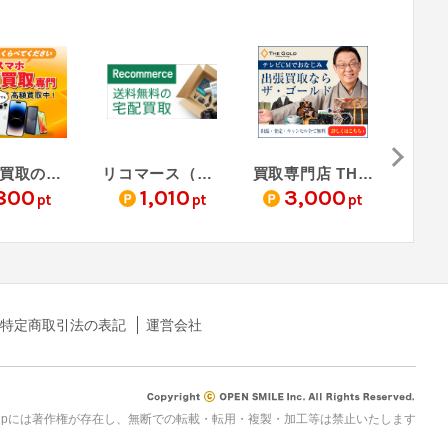
スマホ買取のモバゾウ
リコマース（Recommerce）宅配買取サービス
買取専門店 THE GOLD - ザ・ゴールド
800
1,010
3,000
pt
pt
pt
特定商取引法の表記
運営会社
rau.jpには著作権が存在し、無断での転載・転用・複製・加工等は禁止いたします