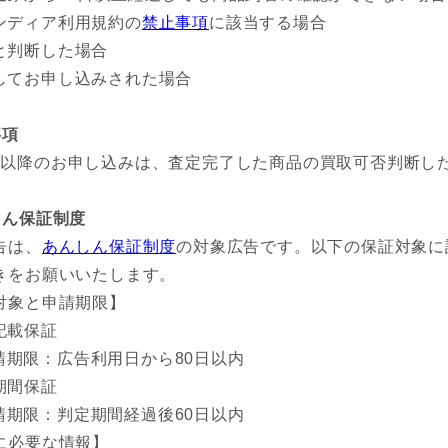
ンディア利用規約の
禁止事項
に該当する場合
と判断した場合
してお申し込みされた場合
事項
目以降のお申し込みは、査定完了した商品の買取可否判断し
しん保証制度
告は、
あんしん保証制度
の対象広告です。以下の保証対象に
きをお願いいたします。
対象と申請期限】
記載保証
請期限：広告利用日から80日以内
期間保証
請期限：判定期間経過後60日以内
に必要な情報】