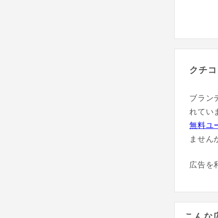
クチコ
ブラン
れてい
無料ユ
ません
広告を
こんな