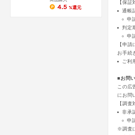
【保証
4.5
%還元
通帳
申
判定
申
【申請
お手続
ご利
■お問
この広
にお問
【調査
非承
申
※調査