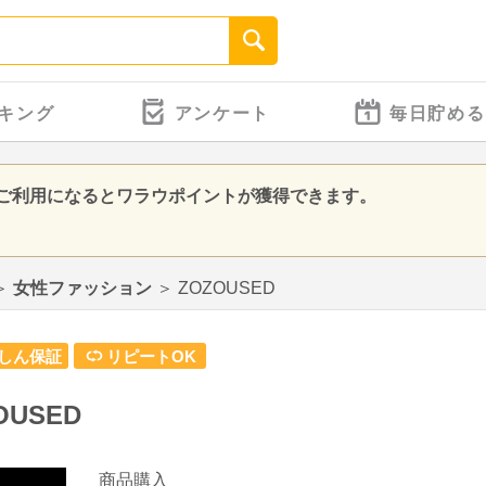
キング
アンケート
毎日貯める
告をご利用になるとワラウポイントが獲得できます。
＞
女性ファッション
＞
ZOZOUSED
しん保証
リピートOK
OUSED
商品購入