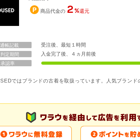
2
%
商品代金の
還元
受注後、最短１時間
通帳記載
入金完了後、４ヵ月前後
判定期間
承認率
OUSEDではブランドの古着を取扱っています。人気ブラン
。