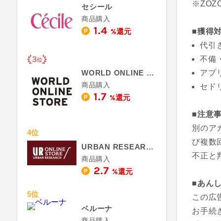
※ZO
セシール
商品購入
1.4
%還元
■獲得
代引
不備
WORLD ONLINE STORE - ワールド オンラインストア
アプ
商品購入
セド
1.7
%還元
■注意
別のア
4位
び複数
URBAN RESEARCH
不正と
商品購入
2.7
%還元
■あん
5位
この広
ベルーナ
お手続
商品購入