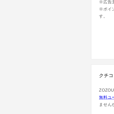
※広告
※ポイ
す。
クチコ
ZOZ
無料ユ
ません