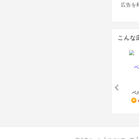
広告を
こんな
アンドエスティ（旧：ドットエスティ）
ITOKIN online store
PAL CLOSET - パルクローゼット
ベ
0.8
2
1.5
%
%
%