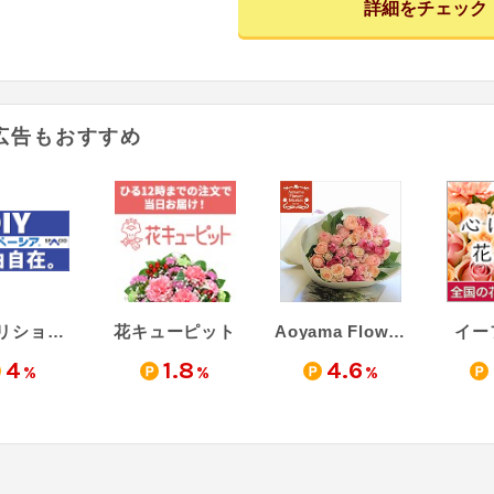
詳細をチェック
広告もおすすめ
スパクリショップ
花キューピット
Aoyama Flower Market - 青山フラワーマーケット
イー
4
1.8
4.6
%
%
%