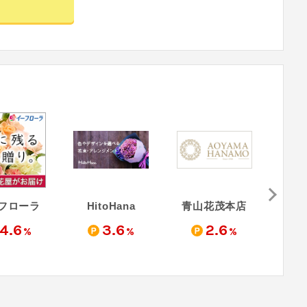
フローラ
HitoHana
青山花茂本店
4.6
3.6
2.6
%
%
%