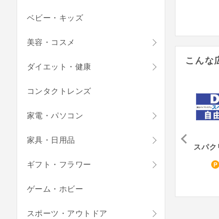
ベビー・キッズ
美容・コスメ
こんな
ダイエット・健康
コンタクトレンズ
家電・パソコン
家具・日用品
ASTROPRODUCTS（Yahoo!ショッピング店）
K’sガレージ（Yahoo!ショッピング店）
エムズコーポレーション（Yahoo!ショッピング店）
1
1
1
ギフト・フラワー
%
%
%
ゲーム・ホビー
スポーツ・アウトドア