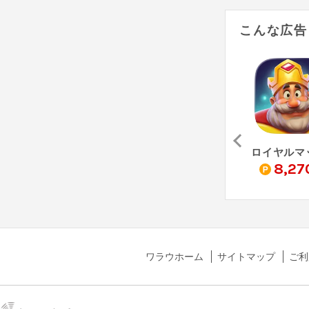
こんな広告
我が天下（StepUp）
ペタペタペンギン団（StepUp）
ミステリータウン：マージゲーム - Mystery Town（StepUp）
0
14,520
10,510
8,27
pt
pt
pt
ワラウホーム
サイトマップ
ご利