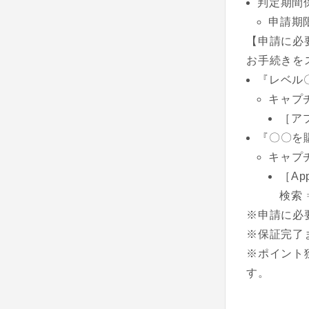
判定期間
申請期
【申請に必
お手続きを
『レベル
キャプ
［ア
『〇〇を
キャプ
［A
検索
※申請に必
※保証完了
※ポイント
す。