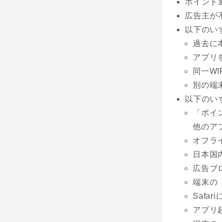
ポイント
広告主が
以下のい
過去に
アプリ
同一W
別の端
以下のい
「ポイ
他のア
オフラ
日本国
広告ブ
端末の
Saf
アプリ