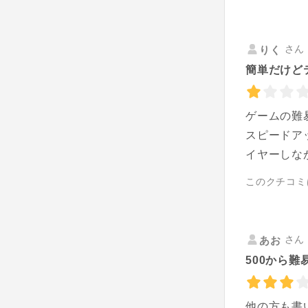
さん 
りく
簡単だけど
ゲームの難
スピードア
イヤーしな
このクチコミ
さん 
あお
500から
他の方も書