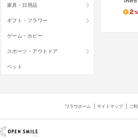
協和食研（Yahoo!ショッピング店）
キューサイ青汁関東センター（Yahoo!ショッピング店）
おくすりやさん（Yahoo!ショッピング店）
iHerb
家具・日用品
1
1
2
%
%
%
ギフト・フラワー
ゲーム・ホビー
スポーツ・アウトドア
ペット
ワラウホーム
サイトマップ
ご利