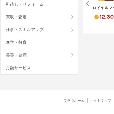
引越し・リフォーム
ラストアサイラム：プレイグ（StepUp）
TikTok Lite（StepUp）
FXデモトレードでバーチャル投資ゲーム-FX初心者ガイド（StepUp）
0
1,400
1,270
12,3
買取・査定
pt
pt
pt
仕事・スキルアップ
進学・教育
美容・健康
月額サービス
ワラウホーム
サイトマップ